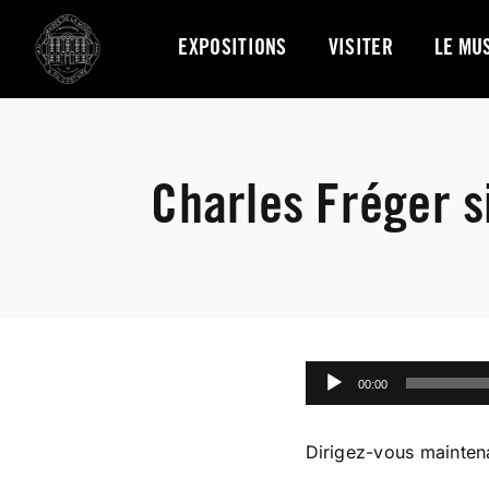
Skip
to
EXPOSITIONS
VISITER
LE MU
content
Charles Fréger 
Lecteur
00:00
audio
Dirigez-vous maintena