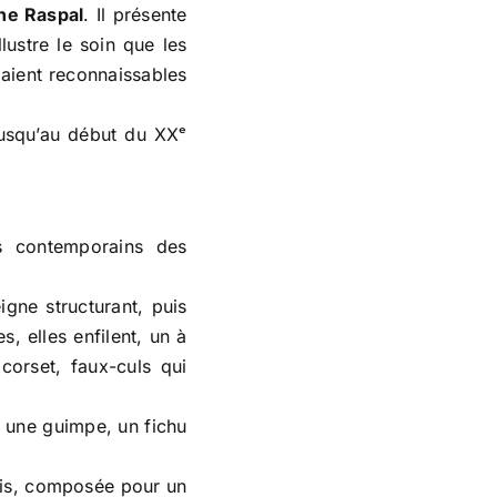
pour
ne Raspal
. Il présente
augmenter
lustre le soin que les
ou
ndaient reconnaissables
diminuer
le
jusqu’au début du XXᵉ
volume.
s contemporains des
gne structurant, puis
s, elles enfilent, un à
corset, faux-culs qui
, une guimpe, un fichu
plis, composée pour un