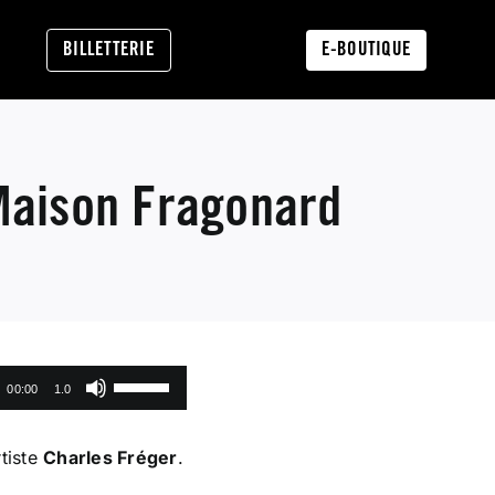
BILLETTERIE
E-BOUTIQUE
Maison Fragonard
Utilisez
00:00
1.0
les
flèches
rtiste
Charles Fréger
.
haut/bas