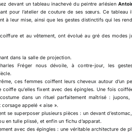
ez devant un tableau inachevé du peintre arlésien
Antoi
nt pour l’atelier de couture de ses sœurs. Ce tableau il
t à leur mise, ainsi que les gestes distinctifs qui les re
a coiffure et au vêtement, ont évolué au gré des modes 
ant dans la salle de projection.
arles Fréger nous dévoile, à contre-jour, les geste
iècle.
rême, ces femmes coiffent leurs cheveux autour d’un pei
coiffe qu’elles fixent avec des épingles. Une fois coiffée
costume dans un rituel parfaitement maîtrisé : jupons, 
t corsage appelé « aise ».
nt se superposer plusieurs pièces : un devant d’estomac
 en tulle plissé, et enfin un fichu d’apparat.
uement avec des épingles : une véritable architecture de 