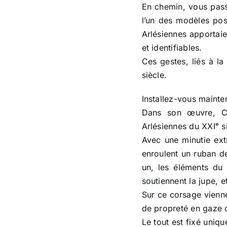
En chemin, vous pass
l’un des modèles posa
Arlésiennes apportaien
et identifiables.
Ces gestes, liés à l
siècle.
Installez-vous mainten
Dans son œuvre, Ch
Arlésiennes du XXIᵉ s
Avec une minutie ext
enroulent un ruban de 
un, les éléments du 
soutiennent la jupe, e
Sur ce corsage vienne
de propreté en gaze ou
Le tout est fixé uniq