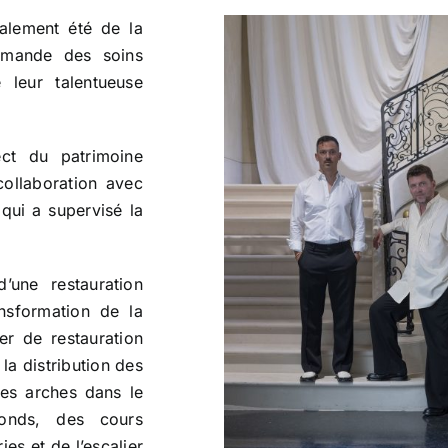
galement été de la
 demande des soins
e leur talentueuse
ct du patrimoine
 collaboration avec
 qui a supervisé la
une restauration
ansformation de la
er de restauration
la distribution des
des arches dans le
fonds, des cours
ies et de l’escalier